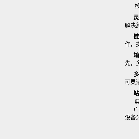
灵
解决
链
作，
输
先，
多
可灵
站
广
设备