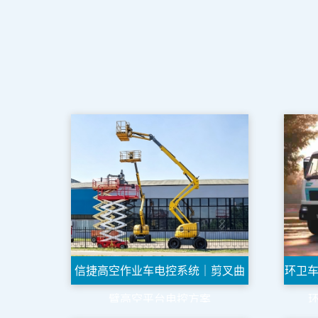
信捷高空作业车电控系统｜剪叉曲
环卫车
臂高空平台电控方案
_