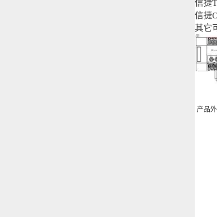
信捷
信捷
其它
产品外