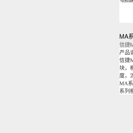
MA
信捷
产品
信捷
块，
度，
MA
系列