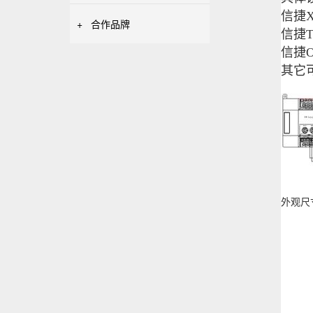
信捷
+
合作品牌
信捷
信捷
其它
外观尺