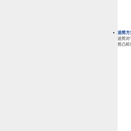
追剪方
追剪对
剪凸轮