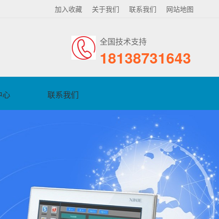
加入收藏
关于我们
联系我们
网站地图
全国技术支持
18138731643
中心
联系我们