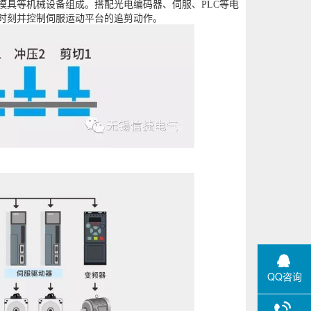
模具等机械设备组成。搭配光电编码器、伺服、PLC等电
时刻并控制伺服运动平台的追剪动作。
QQ咨询