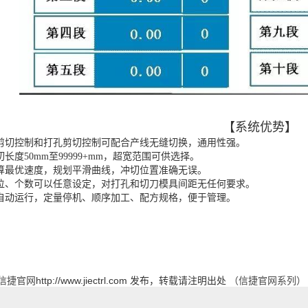
【系统优势】
剪切控制和打孔剪切控制可配合产线无缝切换，通用性强。
切长度50mm至99999+mm，超宽范围可供选择。
算最优速度，规划平滑曲线，冲切位置准确无误。
位、个数可以任意设定，对打孔和切刀模具间距无任何要求。
自动运行，定量停机、顺序加工、配方规格，便于管理。
http://www.jiectrl.com
发布，转载请注明出处
信捷官网
（信捷
官
网系列）