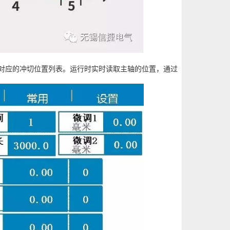
对应的冲切位置列表。运行时实时读取主轴的位置，通过