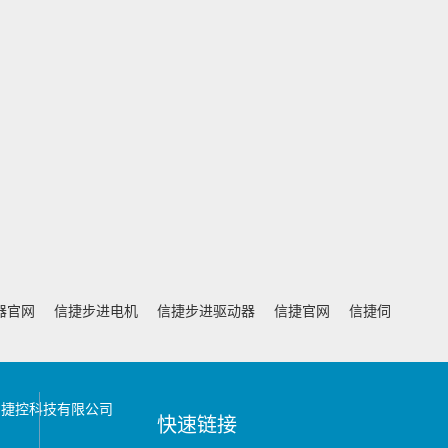
器官网
信捷步进电机
信捷步进驱动器
信捷官网
信捷伺
广东捷控科技有限公司
快速链接