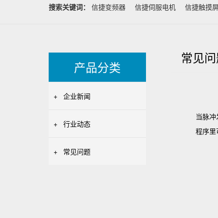
搜索关键词：
信捷变频器
信捷伺服电机
信捷触摸
常见问
产品分类
+
企业新闻
当脉冲
+
行业动态
程序里
+
常见问题