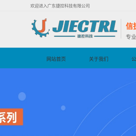
欢迎进入广东捷控科技有限公司
信
专
网站首页
关于我们