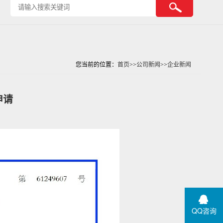
您当前的位置：
首页
>>
公司新闻
>>
企业新闻
申请
QQ咨询