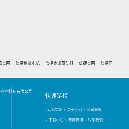
器官网
信捷步进电机
信捷步进驱动器
信捷官网
信捷伺
广东捷控科技有限公司
快速链接
>网站首页
> 关于我们
> 公司概况
> 下载中心
> 新闻资讯
> 联系我们