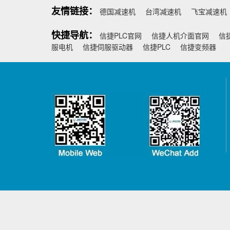
友情链接：
德国减速机
台湾减速机
飞宝减速机
快捷导航：
信捷PLC官网
信捷人机介面官网
信
服电机
信捷伺服驱动器
信捷PLC
信捷变频器