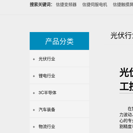
搜索关键词：
信捷变频器
信捷伺服电机
信捷触摸
光伏行
产品分类
+
光伏行业
光
+
锂电行业
工
+
3C半导体
在
+
汽车装备
力波动
心的专
+
物流行业
割精度